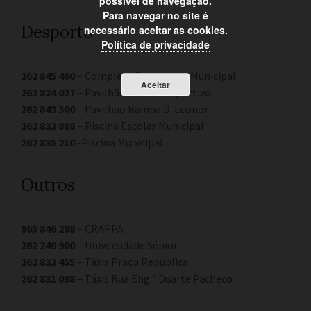
possível de navegação.
Para navegar no site é
Desporto
necessário aceitar as cookies.
Política de privacidade
262 845 460
– Complexo Desportivo Municipal
Aceitar
262 824 027
– Pavilhão Gimnodesportivo
262 843 300
– Pavilhão Rainha D. Leonor
262 832 888
– Piscina Escolar Municipal
262 835 210
-Piscina Municipal
Outros
965 846 298
– CRAPPA
262 240 900
– Universidade Sénior
262 832 455
– Táxis Praça República
262 831 098
– Táxis Rua Eng.º Duarte Pacheco