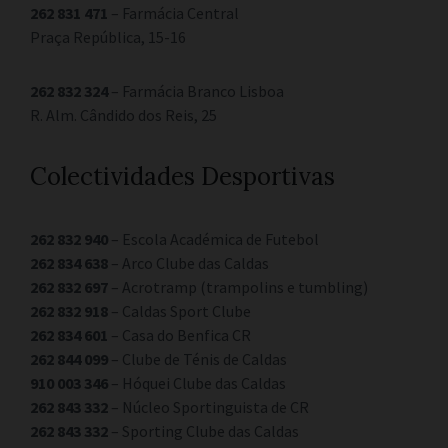
262 831 471
– Farmácia Central
Praça República, 15-16
262 832 324
– Farmácia Branco Lisboa
R. Alm. Cândido dos Reis, 25
Colectividades Desportivas
262 832 940
– Escola Académica de Futebol
262 834 638
– Arco Clube das Caldas
262 832 697
– Acrotramp (trampolins e tumbling)
262 832 918
– Caldas Sport Clube
262 834 601
– Casa do Benfica CR
262 844 099
– Clube de Ténis de Caldas
910 003 346
– Hóquei Clube das Caldas
262 843 332
– Núcleo Sportinguista de CR
262 843 332
– Sporting Clube das Caldas