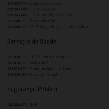
808 250 143
– Linha Intoxicações
808 24 24 00
– Linha Saúde 24
808 24 24 00
– Linha Dói-Dói, Trim-Trim
262 240 038
– Protecção Civil
262 240 002
– SMAS (fugas de água na via pública)
Serviços de Saúde
262 830 300
– CHON Centro Hospitalar
262 870 380
– Centro de Saúde
262 873 100
– Montepio Rainha D. Leonor
262 240 012
– Hospital Termal
Segurança Pública
262 830 180
– GNR