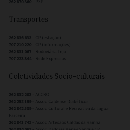
262 870 360
– PSP
Transportes
262 836 633
– CP (estação)
707 210 220
– CP (informações)
262 831 067
– Rodoviária Tejo
707 223 344
– Rede Expressos
Coletividades Socio-culturais
262 832 203
– ACCRO
262 258 199
– Assoc. Caldense Diabéticos
262 842 539
– Assoc. Cultural e Recreativa da Lagoa
Parceira
262 841 742
– Assoc. Artesãos Caldas da Rainha
262 834 062
– Assoc. Dadores Benev. Sangue CR