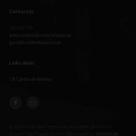
Contactos
262 832 729
junta.populo@mail.telepac.pt
geral@caldasdarainha.pt
Links úteis
CM Caldas da Rainha
© 2018 União das Freguesias das Caldas da Rainha -
Nossa Sª do Pópulo, Coto e São Gregório |
Política de