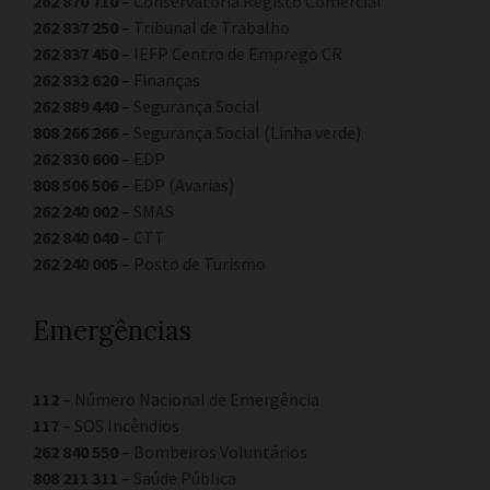
262 870 710
– Conservatória Registo Comercial
262 837 250
– Tribunal de Trabalho
262 837 450
– IEFP Centro de Emprego CR
262 832 620
– Finanças
262 889 440
– Segurança Social
808 266 266
– Segurança Social (Linha verde)
262 830 600
– EDP
808 506 506
– EDP (Avarias)
262 240 002
– SMAS
262 840 040
– CTT
262 240 005
– Posto de Turismo
Emergências
112
– Número Nacional de Emergência
117
– SOS Incêndios
262 840 550
– Bombeiros Voluntários
808 211 311
– Saúde Pública