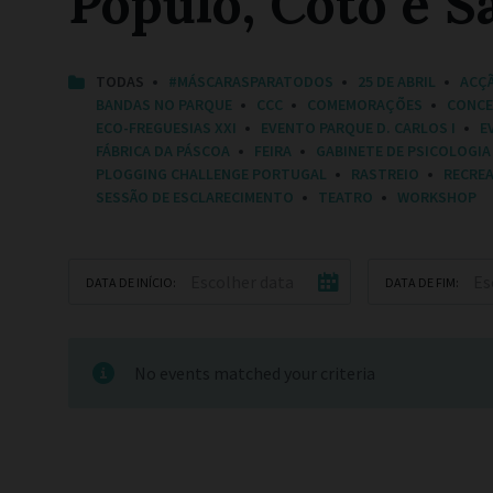
Pópulo, Coto e S
C
TODAS
#MÁSCARASPARATODOS
25 DE ABRIL
ACÇ
A
BANDAS NO PARQUE
CCC
COMEMORAÇÕES
CONC
T
ECO-FREGUESIAS XXI
EVENTO PARQUE D. CARLOS I
E
E
FÁBRICA DA PÁSCOA
FEIRA
GABINETE DE PSICOLOGIA
G
O
PLOGGING CHALLENGE PORTUGAL
RASTREIO
RECRE
R
SESSÃO DE ESCLARECIMENTO
TEATRO
WORKSHOP
I
E
S
:
DATA DE INÍCIO:
DATA DE FIM:
No events matched your criteria