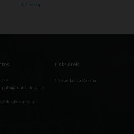
Workshop
ctos
Links úteis
 729
CM Caldas da Rainha
populo@mail.telepac.p
caldasdarainha.pt