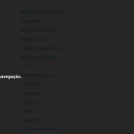
#MáscarasParaTodos
25 de Abril
Acção Ambiental
Acção Cívica
Acção Sensibilização
Bandas no Parque
CCC
Comemorações
 navegação.
Concerto
Concurso
Cultura
Dança
Desporto
Eco-Freguesias XXI