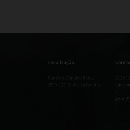
Localização
Conta
Rua Alm. Cândido Reis 1,
262 832
2500-125 Caldas da Rainha
junta.
t
geral@