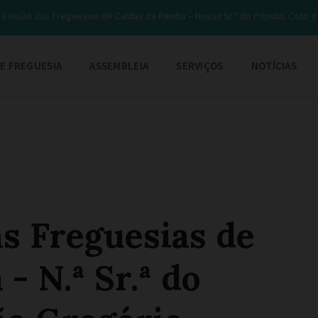
à União das Freguesias de Caldas da Rainha – Nossa Sr.ª do Pópulo, Coto 
E FREGUESIA
ASSEMBLEIA
SERVIÇOS
NOTÍCIAS
s Freguesias de
- N.ª Sr.ª do