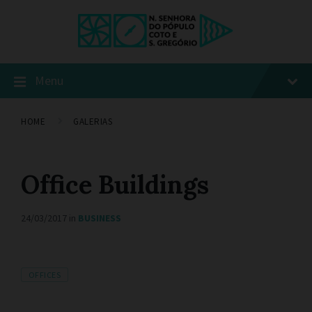
Menu
HOME
GALERIAS
Office Buildings
24/03/2017
in
BUSINESS
T
OFFICES
A
G
S