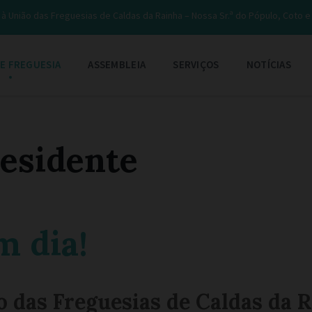
à União das Freguesias de Caldas da Rainha – Nossa Sr.ª do Pópulo, Coto 
E FREGUESIA
ASSEMBLEIA
SERVIÇOS
NOTÍCIAS
esidente
m dia!
o das Freguesias de Caldas da 