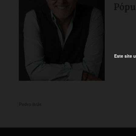
Pópul
Este site 
Pedro Brás