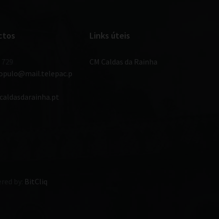
ctos
Links úteis
 729
CM Caldas da Rainha
populo@mail.telepac.p
caldasdarainha.pt
red by:
BitCliq