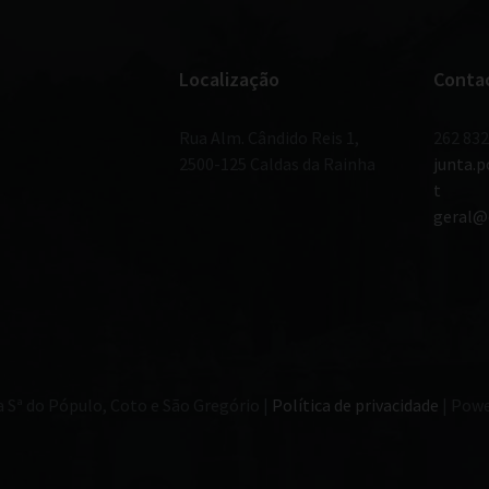
Localização
Conta
Rua Alm. Cândido Reis 1,
262 832
2500-125 Caldas da Rainha
junta.
t
geral@
a Sª do Pópulo, Coto e São Gregório |
Política de privacidade
| Powe