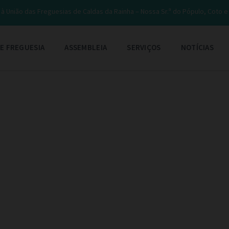
à União das Freguesias de Caldas da Rainha – Nossa Sr.ª do Pópulo, Coto 
E FREGUESIA
ASSEMBLEIA
SERVIÇOS
NOTÍCIAS