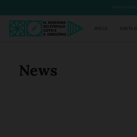
Bem-vindo(a) 
INÍCIO
JUNTA D
News