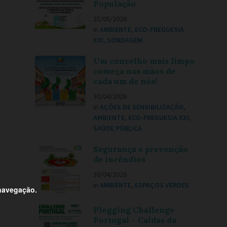
População
25/05/2026
in
AMBIENTE
,
ECO-FREGUESIA
XXI
,
SONDAGEM
Um concelho mais limpo
começa nas mãos de
cada um de nós!
30/04/2026
in
AÇÕES DE SENSIBILIZAÇÃO
,
AMBIENTE
,
ECO-FREGUESIA XXI
,
SAÚDE PÚBLICA
Segurança e prevenção
de incêndios
30/04/2026
in
AMBIENTE
,
ESPAÇOS VERDES
 navegação.
Plogging Challenge
Portugal – Caldas da