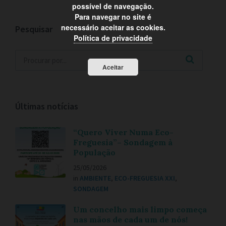
possível de navegação.
Para navegar no site é
necessário aceitar as cookies.
Pesquisar
Política de privacidade
Aceitar
Últimas notícias
“Quero Viver Numa Eco-
Freguesia”– Sondagem à
População
25/05/2026
in
AMBIENTE
,
ECO-FREGUESIA XXI
,
SONDAGEM
Um concelho mais limpo começa
nas mãos de cada um de nós!