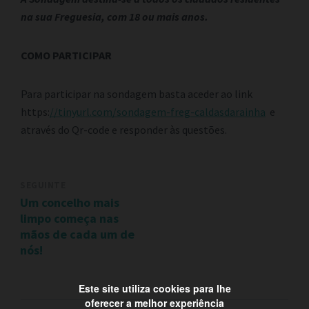
na sua Freguesia, com 18 ou mais anos.
COMO PARTICIPAR
Para participar na sondagem basta aceder ao link
https:
//tinyurl.com/sondagem-freg-caldasdarainha
e
através do Qr-code e responder às questões.
SEGUINTE
Um concelho mais
limpo começa nas
mãos de cada um de
nós!
Este site utiliza cookies para lhe
oferecer a melhor experiência