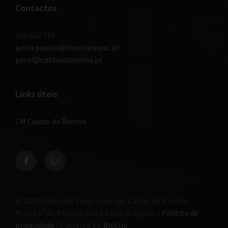
Contactos
262 832 729
junta.populo@mail.telepac.pt
geral@caldasdarainha.pt
Links úteis
CM Caldas da Rainha
© 2018 União das Freguesias das Caldas da Rainha -
Nossa Sª do Pópulo, Coto e São Gregório |
Política de
privacidade
| Powered by:
BitCliq