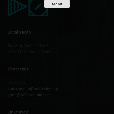
Aceitar
Localização
Rua Alm. Cândido Reis 1,
2500-125 Caldas da Rainha
Contactos
262 832 729
junta.populo@mail.telepac.pt
geral@caldasdarainha.pt
Links úteis