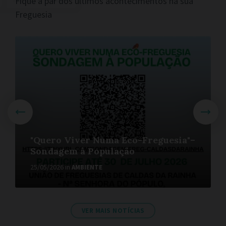
Fique a par dos últimos acontecimentos na sua
Freguesia
M
o
r
e
"Quero Viver Numa Eco-Freguesia"–
Sondagem à População
25/05/2026
in
AMBIENTE
VER MAIS NOTÍCIAS