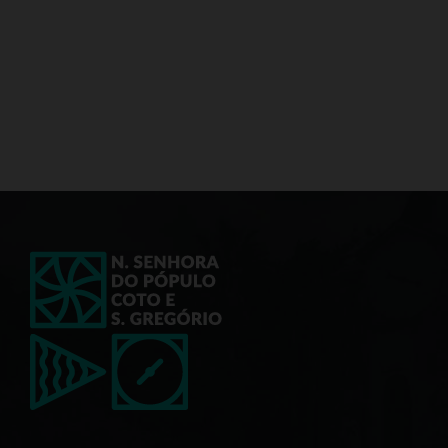
Reunião pública mensal
Última quinta-feira de cada mês, pelas
18h00