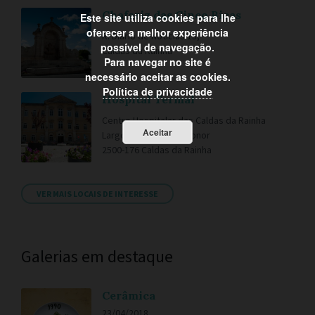
Chafariz das Cinco Bicas
Este site utiliza cookies para lhe
oferecer a melhor experiência
R. Diário de Noticias 13,
possível de navegação.
Caldas da Rainha
Para navegar no site é
necessário aceitar as cookies.
Política de privacidade
Hospital Termal
Centro Hospitalar das Caldas da Rainha
Aceitar
Largo Rainha Dona Leonor
2500-176 Caldas da Rainha
VER MAIS LOCAIS DE INTERESSE
Galerias em destaque
Cerâmica
23/04/2018