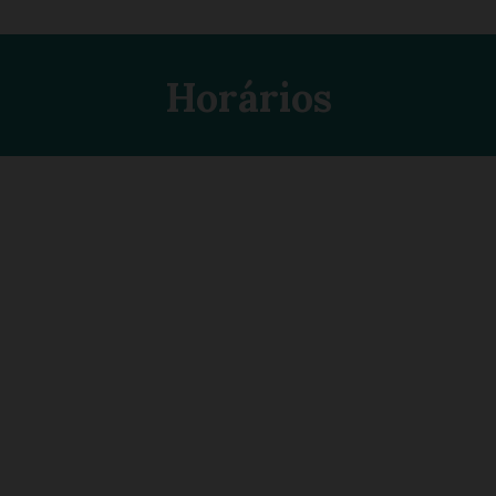
Horários
Horário da Secretaria
Segunda a Sexta-feira, das 09h00 às 13h00
e das 14h00 às 16h30