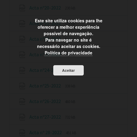
Acta nº20-2022
230 kB
Este site utiliza cookies para lhe
Acta nº21-2022
558 kB
oferecer a melhor experiência
possível de navegação.
Acta nº22-2022
Para navegar no site é
591 kB
necessário aceitar as cookies.
Política de privacidade
Acta nº23-2022
442 kB
Acta nº24-2022
Aceitar
525 kB
Acta nº25-2022
338 kB
Acta nº26-2022
460 kB
Acta nº27-2022
732 kB
Acta nº 28-2022
451 kB