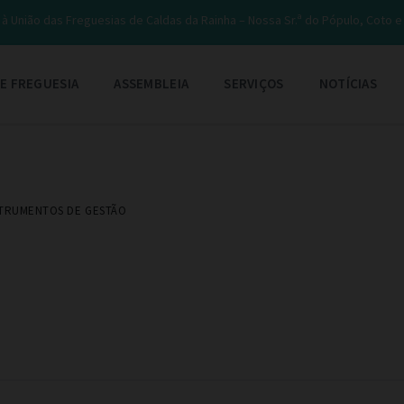
à União das Freguesias de Caldas da Rainha – Nossa Sr.ª do Pópulo, Coto 
E FREGUESIA
ASSEMBLEIA
SERVIÇOS
NOTÍCIAS
STRUMENTOS DE GESTÃO