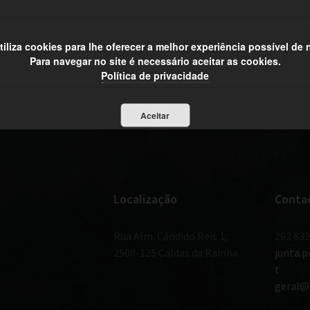
utiliza cookies para lhe oferecer a melhor experiência possível de
Para navegar no site é necessário aceitar as cookies.
Política de privacidade
Aceitar
Localização
Conta
Rua Alm. Cândido Reis 1,
262 832
2500-125 Caldas da Rainha
junta.
t
geral@