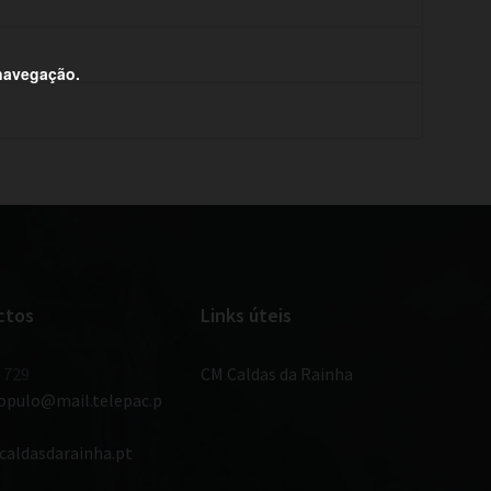
 navegação.
ctos
Links úteis
 729
CM Caldas da Rainha
populo@mail.telepac.p
caldasdarainha.pt