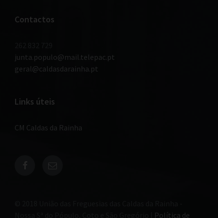
Contactos
262 832 729
junta.populo@mail.telepac.pt
geral@caldasdarainha.pt
Links úteis
CM Caldas da Rainha
© 2018 União das Freguesias das Caldas da Rainha -
Nossa Sª do Pópulo, Coto e São Gregório |
Política de