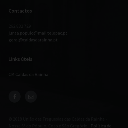
Contactos
262 832 729
junta.populo@mail.telepac.pt
geral@caldasdarainha.pt
Links úteis
CM Caldas da Rainha
© 2018 União das Freguesias das Caldas da Rainha -
Nossa Sª do Pópulo, Coto e São Gregório |
Política de