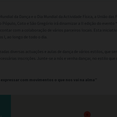
Mundial da Dança e o Dia Mundial da Actividade Física, a União das 
 Pópulo, Coto e São Gregório irá dinamizar a II edição do evento
ontar com a colaboração de vários parceiros locais. Esta iniciativa
os I, ao longo de todo o dia.
zadas diversas actuações e aulas de dança de vários estilos, que se
essárias inscrições. Junte-se a nós e venha dançar, no estilo que 
e expressar com movimentos o que nos vai na alma”
as