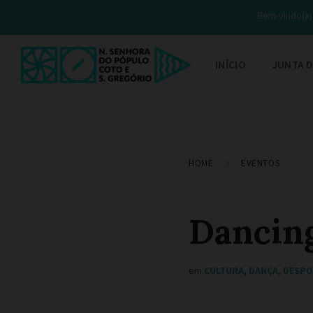
Bem-vindo(a) 
INÍCIO
JUNTA D
HOME
EVENTOS
Dancing
em
CULTURA
,
DANÇA
,
DESP