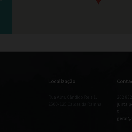
Localização
Conta
Rua Alm. Cândido Reis 1,
262 832
2500-125 Caldas da Rainha
junta.
t
geral@