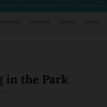
à União das Freguesias de Caldas da Rainha – Nossa Sr.ª do Pópulo, Coto 
E FREGUESIA
ASSEMBLEIA
SERVIÇOS
NOTÍCIAS
 in the Park
ORTO