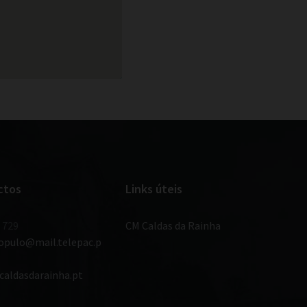
ctos
Links úteis
 729
CM Caldas da Rainha
populo@mail.telepac.p
caldasdarainha.pt