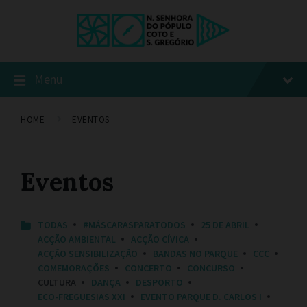
Menu
HOME
EVENTOS
Eventos
C
TODAS
#MÁSCARASPARATODOS
25 DE ABRIL
A
ACÇÃO AMBIENTAL
ACÇÃO CÍVICA
T
ACÇÃO SENSIBILIZAÇÃO
BANDAS NO PARQUE
CCC
E
COMEMORAÇÕES
CONCERTO
CONCURSO
G
O
CULTURA
DANÇA
DESPORTO
R
ECO-FREGUESIAS XXI
EVENTO PARQUE D. CARLOS I
I