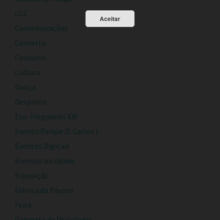
CCC
Aceitar
Comemorações
Concerto
Concurso
Cultura
Dança
Desporto
Eco-Freguesias XXI
Evento Parque D. Carlos I
Eventos Digitais
Eventos na cidade
Exposição
Fábrica da Páscoa
Feira
Gabinete de Psicologia