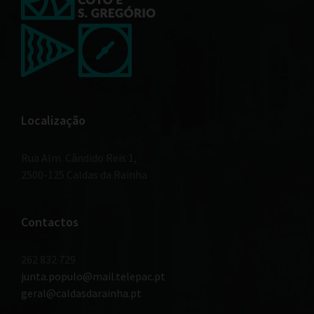
Localização
Rua Alm. Cândido Reis 1,
2500-125 Caldas da Rainha
Contactos
262 832 729
junta.populo@mail.telepac.pt
geral@caldasdarainha.pt