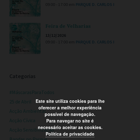
09:00 - 17:00
em
PARQUE D. CARLOS I
Feira de Velharias
13/12/2026
09:00 - 17:00
em
PARQUE D. CARLOS I
Categorias
#MáscarasParaTodos
Este site utiliza cookies para lhe
25 de Abril
oferecer a melhor experiência
Acção Ambiental
possível de navegação.
Acção Cívica
Para navegar no site é
necessário aceitar as cookies.
Acção Sensibilização
Política de privacidade
Bandas no Parque