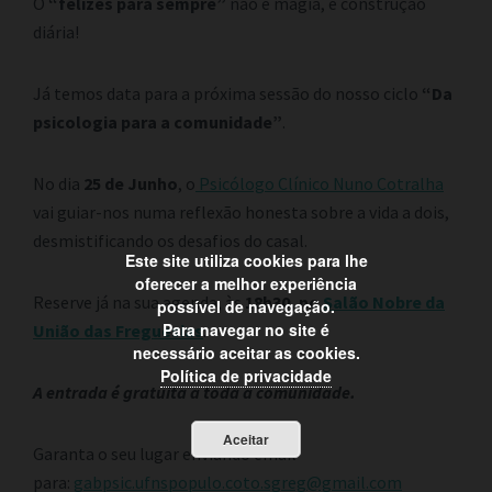
O
“felizes para sempre”
não é magia, é construção
diária!
Já temos data para a próxima sessão do nosso ciclo
“Da
psicologia para a comunidade”
.
No dia
25 de Junho
, o
Psicólogo Clínico Nuno Cotralha
vai guiar-nos numa reflexão honesta sobre a vida a dois,
desmistificando os desafios do casal.
Este site utiliza cookies para lhe
oferecer a melhor experiência
Reserve já na sua agenda, às
18h30, no
Salão Nobre da
possível de navegação.
Para navegar no site é
União das Freguesias
.
necessário aceitar as cookies.
Política de privacidade
A entrada é gratuita a toda a comunidade.
Aceitar
Garanta o seu lugar enviando email
para:
gabpsic.ufnspopulo.coto.sgreg@gmail.com