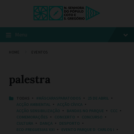
Menu
HOME
EVENTOS
palestra
C
TODAS
#MÁSCARASPARATODOS
25 DE ABRIL
A
ACÇÃO AMBIENTAL
ACÇÃO CÍVICA
T
ACÇÃO SENSIBILIZAÇÃO
BANDAS NO PARQUE
CCC
E
COMEMORAÇÕES
CONCERTO
CONCURSO
G
O
CULTURA
DANÇA
DESPORTO
R
ECO-FREGUESIAS XXI
EVENTO PARQUE D. CARLOS I
I