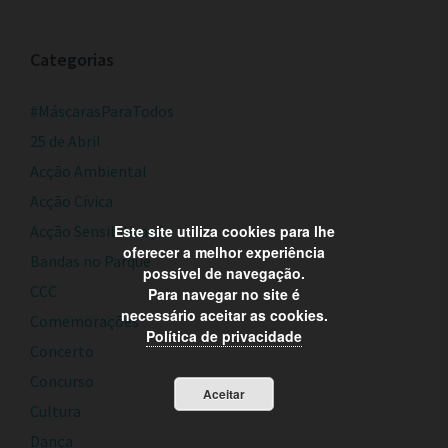
Categorias
#MáscarasParaTodos
25 de Abril
Acção Ambiental
Acção Cívica
Este site utiliza cookies para lhe
Acção Sensibilização
oferecer a melhor experiência
Bandas no Parque
possível de navegação.
CCC
Para navegar no site é
necessário aceitar as cookies.
Comemorações
Política de privacidade
Concerto
Concurso
Aceitar
Cultura
Dança