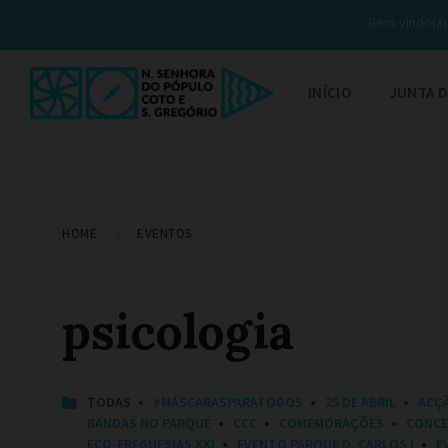
Bem-vindo(a) 
INÍCIO
JUNTA D
HOME
EVENTOS
psicologia
C
TODAS
#MÁSCARASPARATODOS
25 DE ABRIL
ACÇ
A
BANDAS NO PARQUE
CCC
COMEMORAÇÕES
CONC
T
ECO-FREGUESIAS XXI
EVENTO PARQUE D. CARLOS I
E