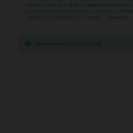
E
FÁBRICA DA PÁSCOA
FEIRA
GABINETE DE PSICOLOGIA
G
O
PLOGGING CHALLENGE PORTUGAL
RASTREIO
RECRE
R
SESSÃO DE ESCLARECIMENTO
TEATRO
WORKSHOP
I
E
S
:
No events matched your criteria