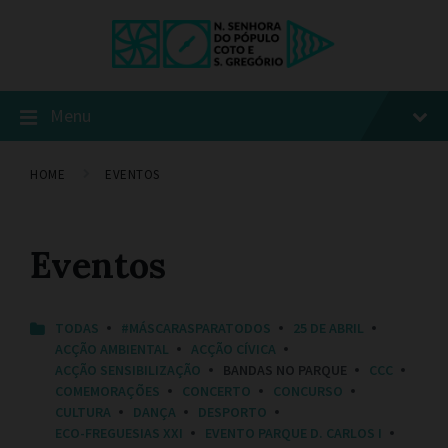
Menu
HOME
EVENTOS
Eventos
C
TODAS
#MÁSCARASPARATODOS
25 DE ABRIL
A
ACÇÃO AMBIENTAL
ACÇÃO CÍVICA
T
ACÇÃO SENSIBILIZAÇÃO
BANDAS NO PARQUE
CCC
E
COMEMORAÇÕES
CONCERTO
CONCURSO
G
O
CULTURA
DANÇA
DESPORTO
R
ECO-FREGUESIAS XXI
EVENTO PARQUE D. CARLOS I
I