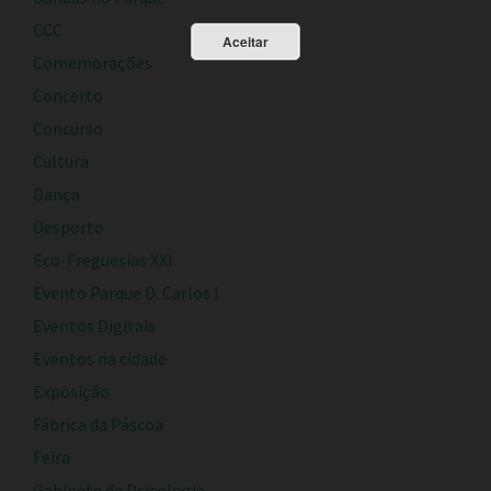
CCC
Aceitar
Comemorações
Concerto
Concurso
Cultura
Dança
Desporto
Eco-Freguesias XXI
Evento Parque D. Carlos I
Eventos Digitais
Eventos na cidade
Exposição
Fábrica da Páscoa
Feira
Gabinete de Psicologia