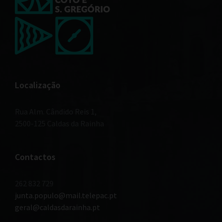
Localização
Rua Alm. Cândido Reis 1,
2500-125 Caldas da Rainha
Contactos
262 832 729
junta.populo@mail.telepac.pt
geral@caldasdarainha.pt