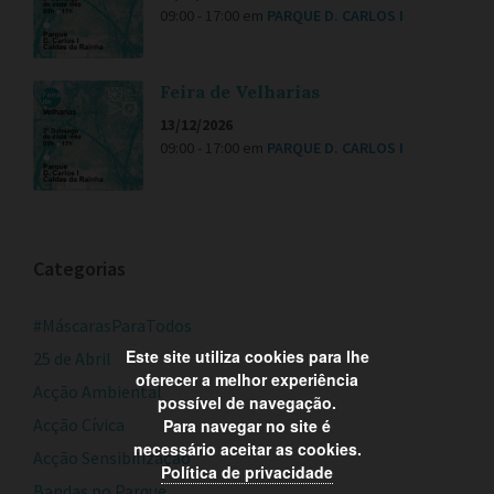
09:00 - 17:00
em
PARQUE D. CARLOS I
Feira de Velharias
13/12/2026
09:00 - 17:00
em
PARQUE D. CARLOS I
Categorias
#MáscarasParaTodos
Este site utiliza cookies para lhe
25 de Abril
oferecer a melhor experiência
Acção Ambiental
possível de navegação.
Acção Cívica
Para navegar no site é
necessário aceitar as cookies.
Acção Sensibilização
Política de privacidade
Bandas no Parque