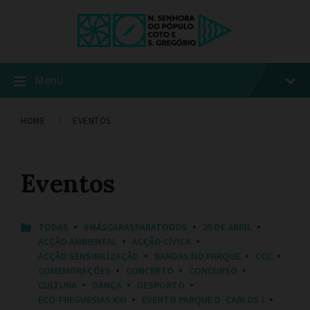
Menu
HOME
EVENTOS
Eventos
C
TODAS
#MÁSCARASPARATODOS
25 DE ABRIL
A
ACÇÃO AMBIENTAL
ACÇÃO CÍVICA
T
ACÇÃO SENSIBILIZAÇÃO
BANDAS NO PARQUE
CCC
E
COMEMORAÇÕES
CONCERTO
CONCURSO
G
O
CULTURA
DANÇA
DESPORTO
R
ECO-FREGUESIAS XXI
EVENTO PARQUE D. CARLOS I
I