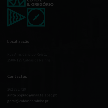
Localização
Rua Alm. Cândido Reis 1,
2500-125 Caldas da Rainha
Contactos
262 832 729
junta.populo@mail.telepac.pt
geral@caldasdarainha.pt