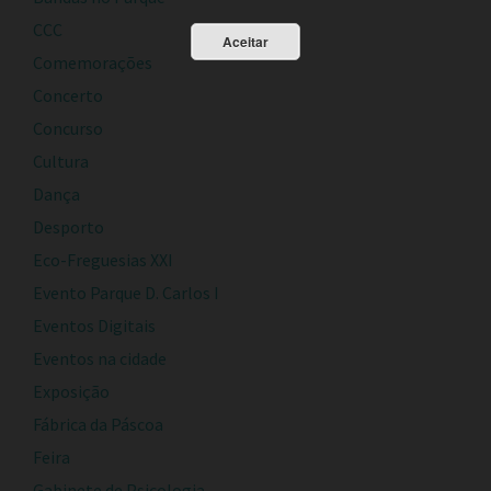
CCC
Aceitar
Comemorações
Concerto
Concurso
Cultura
Dança
Desporto
Eco-Freguesias XXI
Evento Parque D. Carlos I
Eventos Digitais
Eventos na cidade
Exposição
Fábrica da Páscoa
Feira
Gabinete de Psicologia