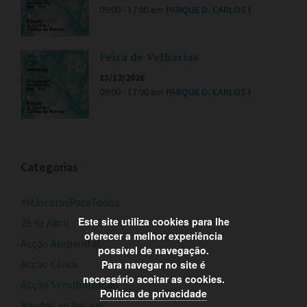
09:00 - 17:00
em
PARQUE D. CARLOS I
Feira de Velharias
13/12/2026
09:00 - 17:00
em
PARQUE D. CARLOS I
Categorias
#MáscarasParaTodos
Este site utiliza cookies para lhe
25 de Abril
oferecer a melhor experiência
Acção Ambiental
possível de navegação.
Acção Cívica
Para navegar no site é
necessário aceitar as cookies.
Acção Sensibilização
Política de privacidade
Bandas no Parque