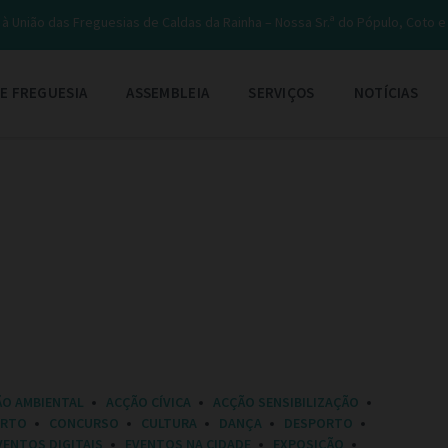
à União das Freguesias de Caldas da Rainha – Nossa Sr.ª do Pópulo, Coto 
E FREGUESIA
ASSEMBLEIA
SERVIÇOS
NOTÍCIAS
ÃO AMBIENTAL
ACÇÃO CÍVICA
ACÇÃO SENSIBILIZAÇÃO
ERTO
CONCURSO
CULTURA
DANÇA
DESPORTO
VENTOS DIGITAIS
EVENTOS NA CIDADE
EXPOSIÇÃO