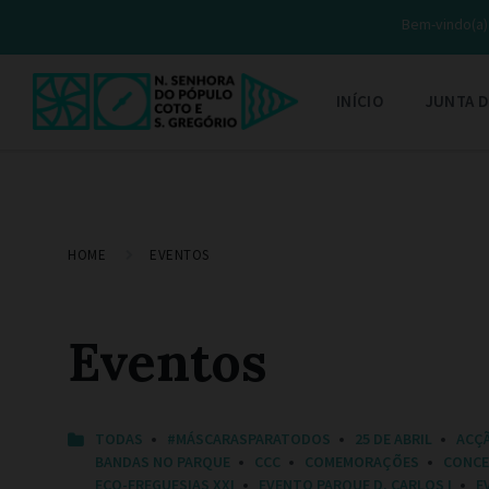
Bem-vindo(a) 
INÍCIO
JUNTA D
HOME
EVENTOS
Eventos
C
TODAS
#MÁSCARASPARATODOS
25 DE ABRIL
ACÇ
A
BANDAS NO PARQUE
CCC
COMEMORAÇÕES
CONC
T
ECO-FREGUESIAS XXI
EVENTO PARQUE D. CARLOS I
E