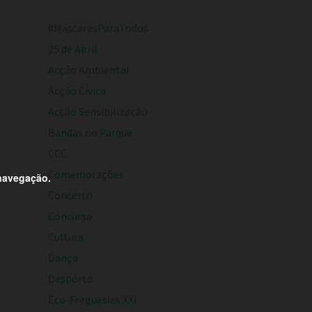
#MáscarasParaTodos
25 de Abril
Acção Ambiental
Acção Cívica
Acção Sensibilização
Bandas no Parque
CCC
Comemorações
 navegação.
Concerto
Concurso
Cultura
Dança
Desporto
Eco-Freguesias XXI