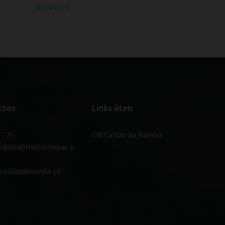
Workshop
ctos
Links úteis
 729
CM Caldas da Rainha
populo@mail.telepac.p
caldasdarainha.pt