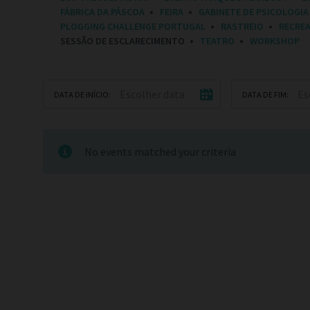
E
FÁBRICA DA PÁSCOA
FEIRA
GABINETE DE PSICOLOGIA
G
O
PLOGGING CHALLENGE PORTUGAL
RASTREIO
RECRE
R
SESSÃO DE ESCLARECIMENTO
TEATRO
WORKSHOP
I
E
S
:
DATA DE INÍCIO:
DATA DE FIM:
No events matched your criteria