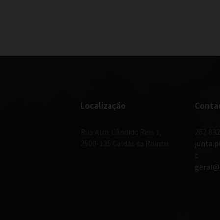
Localização
Conta
Rua Alm. Cândido Reis 1,
262 832
2500-125 Caldas da Rainha
junta.
t
geral@