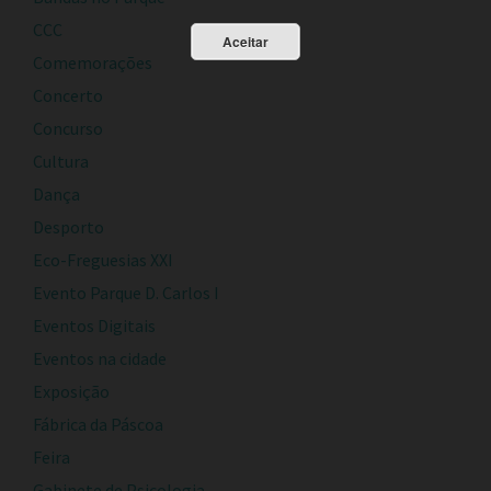
CCC
Aceitar
Comemorações
Concerto
Concurso
Cultura
Dança
Desporto
Eco-Freguesias XXI
Evento Parque D. Carlos I
Eventos Digitais
Eventos na cidade
Exposição
Fábrica da Páscoa
Feira
Gabinete de Psicologia