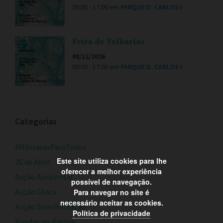
09:00 - 17:00
em
PARQUE D. CARLOS I
Feira de Velharias
08/11/2026
09:00 - 17:00
em
PARQUE D. CARLOS I
Categorias
#MáscarasParaTodos
Este site utiliza cookies para lhe
25 de Abril
oferecer a melhor experiência
Acção Ambiental
possível de navegação.
Acção Cívica
Para navegar no site é
necessário aceitar as cookies.
Acção Sensibilização
Política de privacidade
Bandas no Parque