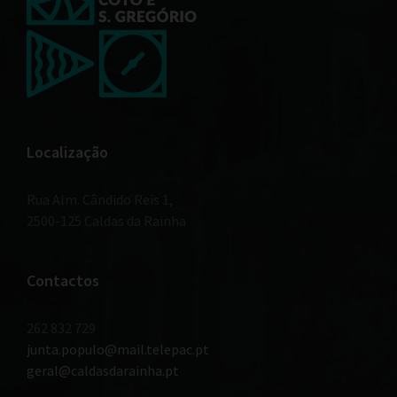
Localização
Rua Alm. Cândido Reis 1,
2500-125 Caldas da Rainha
Contactos
262 832 729
junta.populo@mail.telepac.pt
geral@caldasdarainha.pt