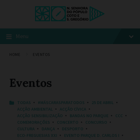
Menu
HOME
EVENTOS
Eventos
C
TODAS
#MÁSCARASPARATODOS
25 DE ABRIL
A
ACÇÃO AMBIENTAL
ACÇÃO CÍVICA
T
ACÇÃO SENSIBILIZAÇÃO
BANDAS NO PARQUE
CCC
E
COMEMORAÇÕES
CONCERTO
CONCURSO
G
O
CULTURA
DANÇA
DESPORTO
R
ECO-FREGUESIAS XXI
EVENTO PARQUE D. CARLOS I
I