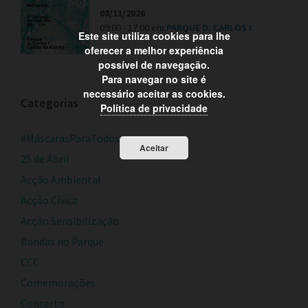
08/11/2026
09:00 - 17:00
em
PARQUE D. CARLOS I
Este site utiliza cookies para lhe
oferecer a melhor experiência
possível de navegação.
Para navegar no site é
necessário aceitar as cookies.
Categorias
Política de privacidade
#MáscarasParaTodos
Aceitar
25 de Abril
Acção Ambiental
Acção Cívica
Acção Sensibilização
Bandas no Parque
CCC
Comemorações
Concerto