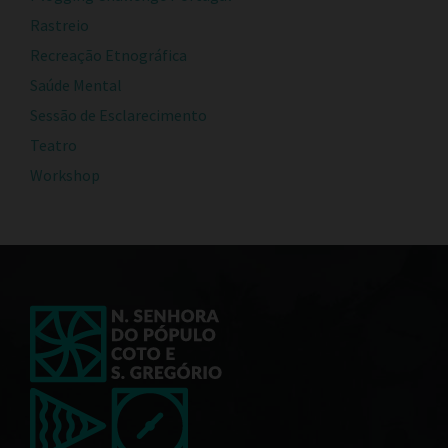
Rastreio
Recreação Etnográfica
Saúde Mental
Sessão de Esclarecimento
Teatro
Workshop