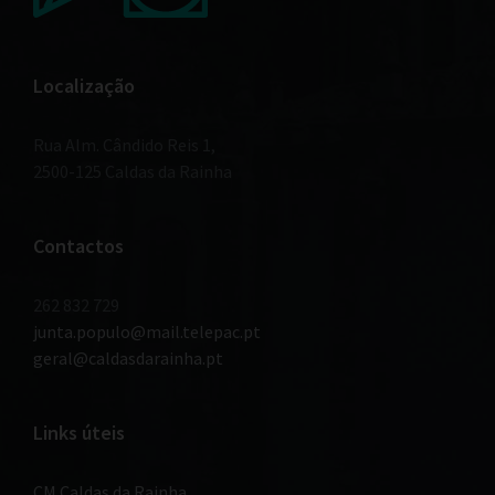
Localização
Rua Alm. Cândido Reis 1,
2500-125 Caldas da Rainha
Contactos
262 832 729
junta.populo@mail.telepac.pt
geral@caldasdarainha.pt
Links úteis
CM Caldas da Rainha