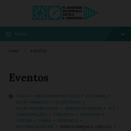
Menu
HOME
EVENTOS
Eventos
C
TODAS
#MÁSCARASPARATODOS
25 DE ABRIL
A
ACÇÃO AMBIENTAL
ACÇÃO CÍVICA
T
ACÇÃO SENSIBILIZAÇÃO
BANDAS NO PARQUE
CCC
E
COMEMORAÇÕES
CONCERTO
CONCURSO
G
O
CULTURA
DANÇA
DESPORTO
R
ECO-FREGUESIAS XXI
EVENTO PARQUE D. CARLOS I
I