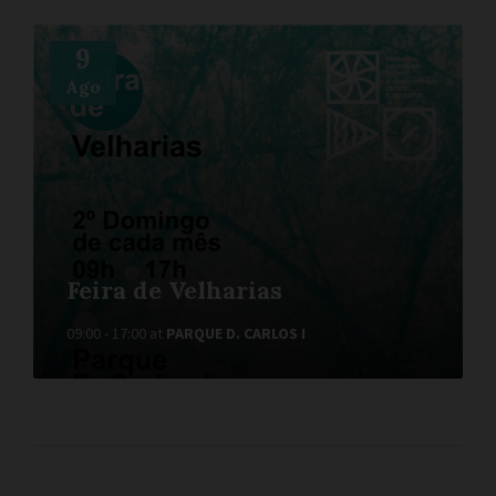
M
9
o
r
Ago
e
I
n
f
o
Feira de Velharias
09:00 - 17:00
at
PARQUE D. CARLOS I