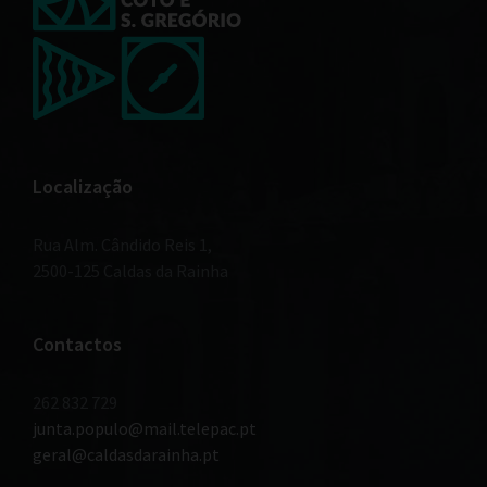
Localização
Rua Alm. Cândido Reis 1,
2500-125 Caldas da Rainha
Contactos
262 832 729
junta.populo@mail.telepac.pt
geral@caldasdarainha.pt