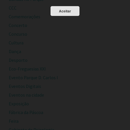
CCC
Aceitar
Comemorações
Concerto
Concurso
Cultura
Dança
Desporto
Eco-Freguesias XXI
Evento Parque D. Carlos I
Eventos Digitais
Eventos na cidade
Exposição
Fábrica da Páscoa
Feira
Gabinete de Psicologia