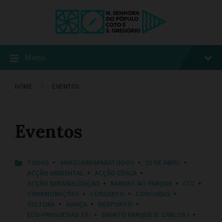
Menu
HOME
EVENTOS
Eventos
C
TODAS
#MÁSCARASPARATODOS
25 DE ABRIL
A
ACÇÃO AMBIENTAL
ACÇÃO CÍVICA
T
ACÇÃO SENSIBILIZAÇÃO
BANDAS NO PARQUE
CCC
E
COMEMORAÇÕES
CONCERTO
CONCURSO
G
O
CULTURA
DANÇA
DESPORTO
R
ECO-FREGUESIAS XXI
EVENTO PARQUE D. CARLOS I
I