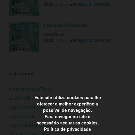
09:00 - 17:00
em
PARQUE D. CARLOS I
Feira de Velharias
13/12/2026
09:00 - 17:00
em
PARQUE D. CARLOS I
Categorias
#MáscarasParaTodos
Este site utiliza cookies para lhe
25 de Abril
oferecer a melhor experiência
Acção Ambiental
possível de navegação.
Acção Cívica
Para navegar no site é
necessário aceitar as cookies.
Acção Sensibilização
Política de privacidade
Bandas no Parque