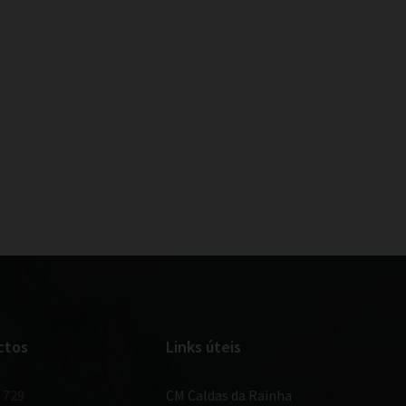
ctos
Links úteis
 729
CM Caldas da Rainha