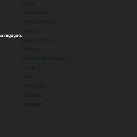
Dança
Eco-Freguesia
Eco-Freguesia XXI
Educação
 navegação.
Espaços Verdes
Eventos
Gabinete de Psicologia
Parque D. Carlos I
Saúde
Saúde Pública
Sociedade
Sondagem