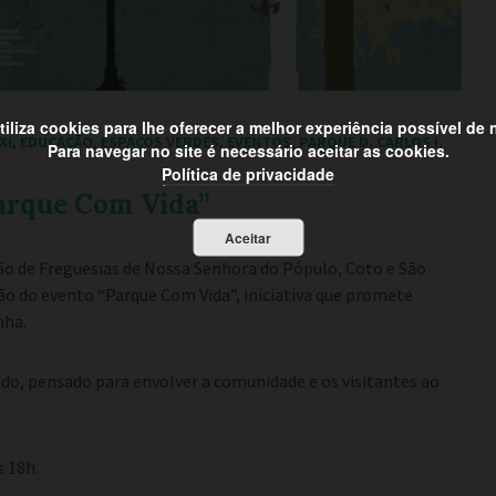
utiliza cookies para lhe oferecer a melhor experiência possível de
XI
,
EDUCAÇÃO
,
ESPAÇOS VERDES
,
EVENTOS
,
PARQUE D. CARLOS I
,
Para navegar no site é necessário aceitar as cookies.
Política de privacidade
Parque Com Vida”
Aceitar
ão de Freguesias de Nossa Senhora do Pópulo, Coto e São
ão do evento “Parque Com Vida”, iniciativa que promete
nha.
do, pensado para envolver a comunidade e os visitantes ao
s 18h.