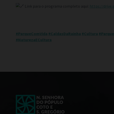
Link para o programa completo aqui:
https://dri
#ParqueComVida
#CaldasDaRainha
#Cultura
#Parqu
#NaturezaECultura