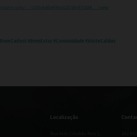
ve.google.com/…/1O5rAd0eK9hnS2Q3ArEEDAK…/view
eDomCarlosI
#BemEstar
#Comunidade
#VisiteCaldas
Localização
Conta
Rua Alm. Cândido Reis 1,
262 832