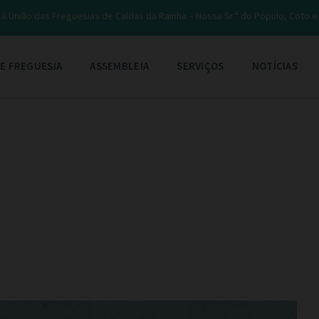
à União das Freguesias de Caldas da Rainha – Nossa Sr.ª do Pópulo, Coto 
E FREGUESIA
ASSEMBLEIA
SERVIÇOS
NOTÍCIAS