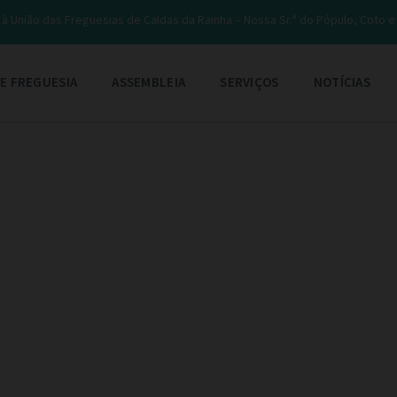
à União das Freguesias de Caldas da Rainha – Nossa Sr.ª do Pópulo, Coto 
E FREGUESIA
ASSEMBLEIA
SERVIÇOS
NOTÍCIAS