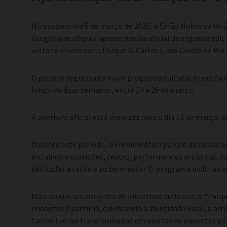
No passado dia 6 de março de 2026, o Salão Nobre da Uni
Gregório acolheu a apresentação oficial da segunda ediç
voltar a dinamizar o Parque D. Carlos I, nas Caldas da Rai
O projeto regressa com um programa cultural diversifica
longo de duas semanas, entre 14 e 29 de março.
A abertura oficial está marcada para o dia 13 de março, à
Durante este período, o emblemático parque da cidade será
incluindo exposições, teatro, performances artísticas, 
dedicadas à saúde e ao bem-estar. O programa inclui ainda
Mais do que um conjunto de iniciativas culturais, o “Pa
encontro e partilha, celebrando a identidade local, a arte
Carlos I serão transformados em pontos de encontro para