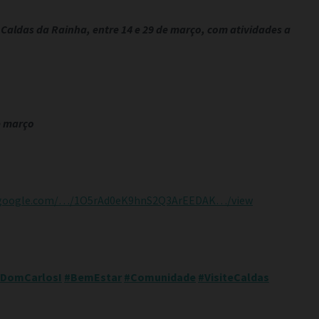
 Caldas da Rainha, entre 14 e 29 de março, com atividades a
e março
ve.google.com/…/1O5rAd0eK9hnS2Q3ArEEDAK…/view
eDomCarlosI
#BemEstar
#Comunidade
#VisiteCaldas