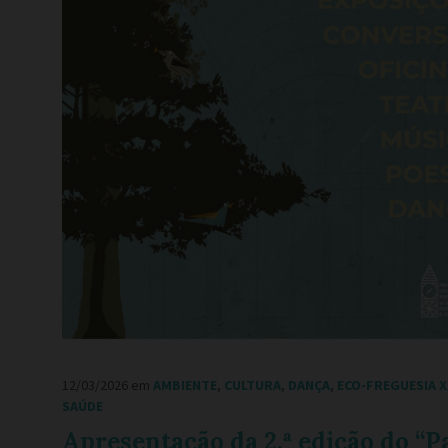
12/03/2026
em
AMBIENTE
,
CULTURA
,
DANÇA
,
ECO-FREGUESIA X
SAÚDE
Apresentação da 2.ª edição do “