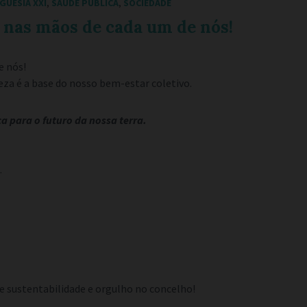
GUESIA XXI
,
SAÚDE PÚBLICA
,
SOCIEDADE
nas mãos de cada um de nós!
e nós!
za é a base do nosso bem-estar coletivo.
ça para o futuro da nossa terra.
.
 sustentabilidade e orgulho no concelho!