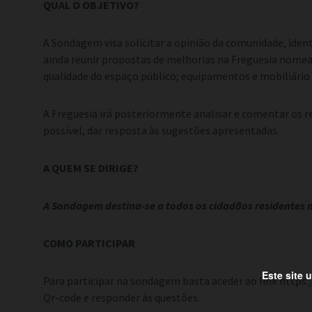
QUAL O OBJETIVO?
A Sondagem visa solicitar a opinião da comunidade, ident
ainda reunir propostas de melhorias na Freguesia nomead
qualidade do espaço público; equipamentos e mobiliário 
A Freguesia irá posteriormente analisar e comentar os 
possível, dar resposta às sugestões apresentadas.
A QUEM SE DIRIGE?
A Sondagem destina-se a todos os cidadãos residentes 
COMO PARTICIPAR
Este site 
Para participar na sondagem basta aceder ao link https:
Qr-code e responder às questões.