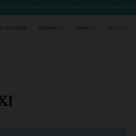
à União das Freguesias de Caldas da Rainha – Nossa Sr.ª do Pópulo, Coto 
E FREGUESIA
ASSEMBLEIA
SERVIÇOS
NOTÍCIAS
XI