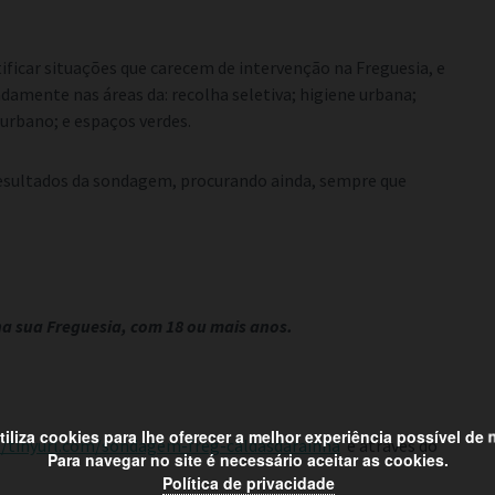
ificar situações que carecem de intervenção na Freguesia, e
amente nas áreas da: recolha seletiva; higiene urbana;
urbano; e espaços verdes.
resultados da sondagem, procurando ainda, sempre que
na sua Freguesia, com 18 ou mais anos.
utiliza cookies para lhe oferecer a melhor experiência possível de
//tinyurl.com/sondagem-freg-caldasdarainha
e através do
Para navegar no site é necessário aceitar as cookies.
Política de privacidade