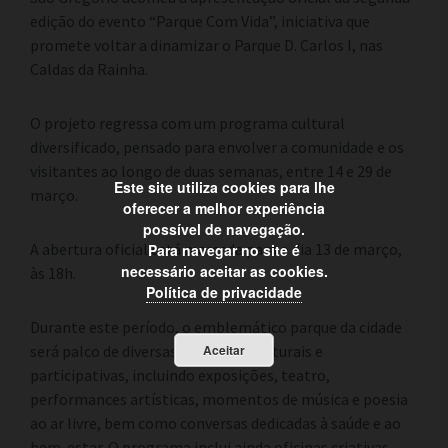
edição do evento “Parque Com Vida”, iniciativa que
promete voltar a dinamizar o Parque D. Carlos I, nas
Caldas da Rainha.
O projeto regressa com um programa cultural
diversificado, pensado para envolver a comunidade e os
visitantes ao longo de duas semanas, entre 14 e 29 de
Este site utiliza cookies para lhe
março.
oferecer a melhor experiência
possível de navegação.
A abertura oficial está marcada para o dia 13 de março,
Para navegar no site é
necessário aceitar as cookies.
às 18h.
Política de privacidade
Durante este período, o emblemático parque da cidade
será palco de diversas atividades culturais e
Aceitar
participativas, incluindo exposições, teatro,
performances artísticas, momentos de música e poesia
ao ar livre, bem como conversas dedicadas à saúde e ao
bem-estar. O programa inclui ainda oficinas criativas