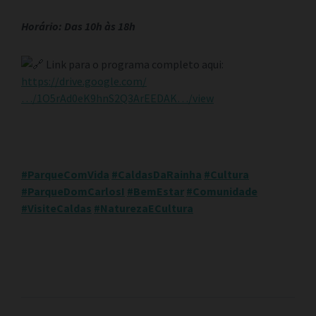
Horário: Das 10h às 18h
Link para o programa completo aqui:
https://drive.google.com/
…/1O5rAd0eK9hnS2Q3ArEEDAK…/view
#ParqueComVida
#CaldasDaRainha
#Cultura
#ParqueDomCarlosI
#BemEstar
#Comunidade
#VisiteCaldas
#NaturezaECultura