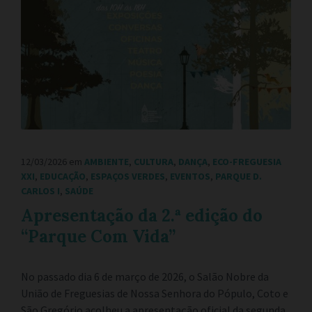
12/03/2026
em
AMBIENTE
,
CULTURA
,
DANÇA
,
ECO-FREGUESIA
XXI
,
EDUCAÇÃO
,
ESPAÇOS VERDES
,
EVENTOS
,
PARQUE D.
CARLOS I
,
SAÚDE
Apresentação da 2.ª edição do
“Parque Com Vida”
No passado dia 6 de março de 2026, o Salão Nobre da
União de Freguesias de Nossa Senhora do Pópulo, Coto e
São Gregório acolheu a apresentação oficial da segunda