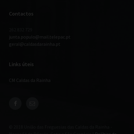
Contactos
262 832 729
junta.populo@mail.telepac.pt
geral@caldasdarainha.pt
Links úteis
CM Caldas da Rainha
© 2018 União das Freguesias das Caldas da Rainha -
Nossa Sª do Pópulo, Coto e São Gregório |
Política de