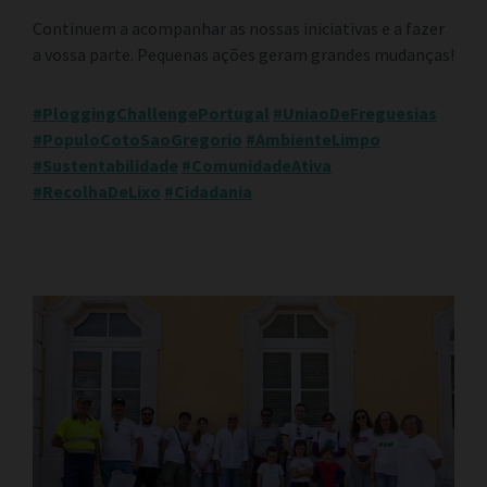
Continuem a acompanhar as nossas iniciativas e a fazer
a vossa parte. Pequenas ações geram grandes mudanças!
#PloggingChallengePortugal
#UniaoDeFreguesias
#PopuloCotoSaoGregorio
#AmbienteLimpo
#Sustentabilidade
#ComunidadeAtiva
#RecolhaDeLixo
#Cidadania