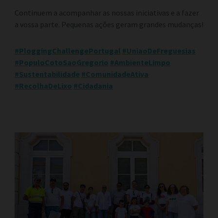
Continuem a acompanhar as nossas iniciativas e a fazer
a vossa parte. Pequenas ações geram grandes mudanças!
#PloggingChallengePortugal
#UniaoDeFreguesias
#PopuloCotoSaoGregorio
#AmbienteLimpo
#Sustentabilidade
#ComunidadeAtiva
#RecolhaDeLixo
#Cidadania