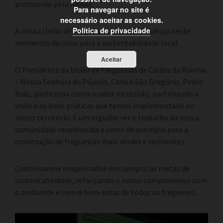
promovido pela ABAAE.
Para navegar no site é
necessário aceitar as cookies.
Política de privacidade
A nossa União de Freguesias marcou presença neste
momento decisivo para a sustentabilidade local.
Aceitar
O Presidente da União de Freguesias de Caldas da Rainha
– Nossa Senhora do Pópulo, Coto e São Gregório, Pedro
Brás, participou como orador na sessão, partilhando a
visão e as boas práticas que temos implementado no
nosso território. É um orgulho ver o trabalho da nossa
comunidade reconhecida e servir de exemplo para a
construção de freguesias mais verdes e resilientes.
Continuamos empenhados em cumprir as metas de
sustentabilidade, reforçando o nosso compromisso com
o ambiente e com o bem-estar de todos os fregueses.