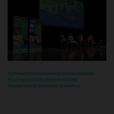
#UFPopuloCotoSaoGregorio
#CaldasDaRainha
#EcoFreguesiasXXI
#Sustentabilidade
#BandeiraVerde
#Ambiente
#PedroBras