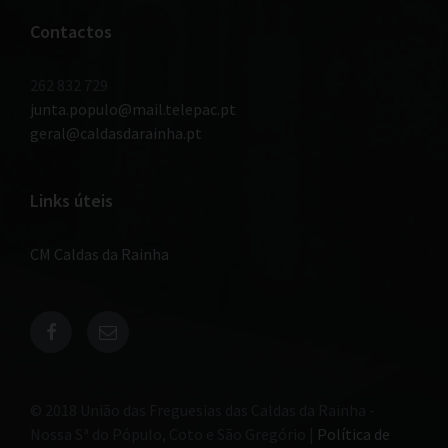
Contactos
262 832 729
junta.populo@mail.telepac.pt
geral@caldasdarainha.pt
Links úteis
CM Caldas da Rainha
© 2018 União das Freguesias das Caldas da Rainha -
Nossa Sª do Pópulo, Coto e São Gregório |
Política de