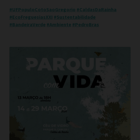
#UFPopuloCotoSaoGregorio
#CaldasDaRainha
#EcoFreguesiasXXI
#Sustentabilidade
#BandeiraVerde
#Ambiente
#PedroBras