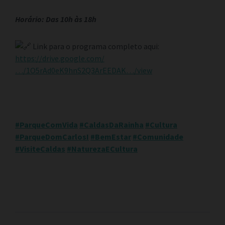
Horário: Das 10h às 18h
Link para o programa completo aqui:
https://drive.google.com/
…/1O5rAd0eK9hnS2Q3ArEEDAK…/view
#ParqueComVida
#CaldasDaRainha
#Cultura
#ParqueDomCarlosI
#BemEstar
#Comunidade
#VisiteCaldas
#NaturezaECultura