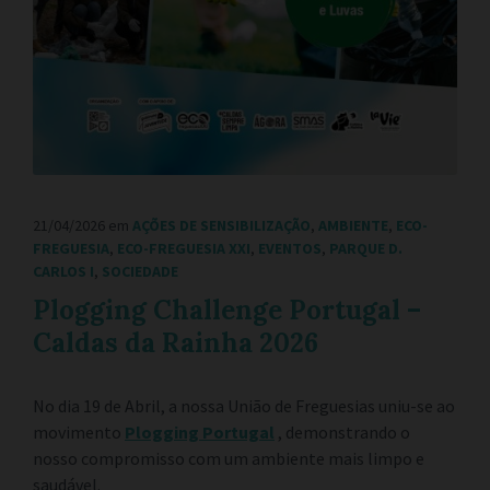
21/04/2026
em
AÇÕES DE SENSIBILIZAÇÃO
,
AMBIENTE
,
ECO-
FREGUESIA
,
ECO-FREGUESIA XXI
,
EVENTOS
,
PARQUE D.
CARLOS I
,
SOCIEDADE
Plogging Challenge Portugal –
Caldas da Rainha 2026
No dia 19 de Abril, a nossa União de Freguesias uniu-se ao
movimento
Plogging Portugal
, demonstrando o
nosso compromisso com um ambiente mais limpo e
saudável.