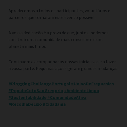
Agradecemos a todos os participantes, voluntários e
parceiros que tornaram este evento possível.
A vossa dedicação é a prova de que, juntos, podemos
construir uma comunidade mais consciente e um
planeta mais limpo.
Continuem a acompanhar as nossas iniciativas e a fazer
a vossa parte. Pequenas ações geram grandes mudanças!
#PloggingChallengePortugal
#UniaoDeFreguesias
#PopuloCotoSaoGregorio
#AmbienteLimpo
#Sustentabilidade
#ComunidadeAtiva
#RecolhaDeLixo
#Cidadania