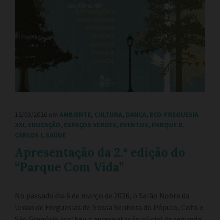
12/03/2026
em
AMBIENTE
,
CULTURA
,
DANÇA
,
ECO-FREGUESIA
XXI
,
EDUCAÇÃO
,
ESPAÇOS VERDES
,
EVENTOS
,
PARQUE D.
CARLOS I
,
SAÚDE
Apresentação da 2.ª edição do
“Parque Com Vida”
No passado dia 6 de março de 2026, o Salão Nobre da
União de Freguesias de Nossa Senhora do Pópulo, Coto e
São Gregório acolheu a apresentação oficial da segunda