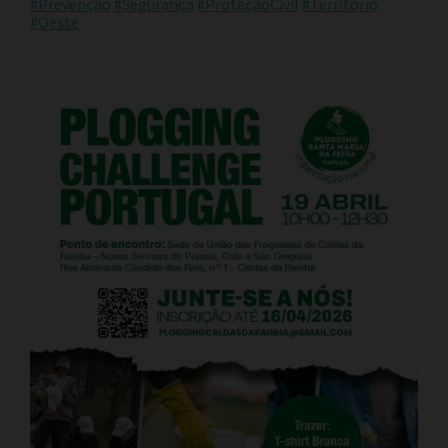
#Prevenção
#Segurança
#ProteçãoCivil
#Território
#Oeste