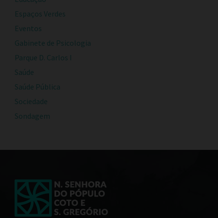
Espaços Verdes
Eventos
Gabinete de Psicologia
Parque D. Carlos I
Saúde
Saúde Pública
Sociedade
Sondagem