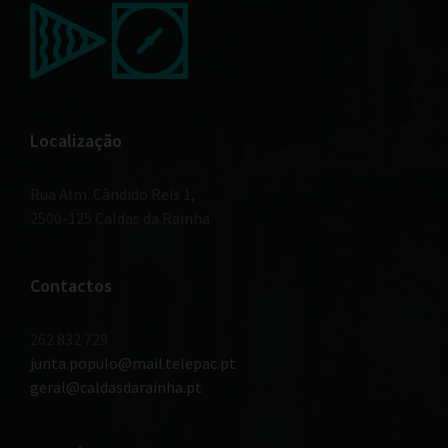
Localização
Rua Alm. Cândido Reis 1,
2500-125 Caldas da Rainha
Contactos
262 832 729
junta.populo@mail.telepac.pt
geral@caldasdarainha.pt