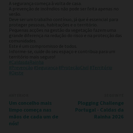
A segurança começa à volta de casa.
A prevenção de incêndios não pode ser feita apenas no
verão.
Deve ser um trabalho contínuo, já que é essencial para
proteger pessoas, habitações e o território.
Pequenas acções na gestão da vegetação fazem uma
grande diferença na redução do risco e na protecção das
comunidades.
Este é um compromisso de todos.
Informe-se, cuide do seu espaço e contribua para um
território mais seguro!
#CaldasdaRainha
#Prevenção
#Segurança
#ProteçãoCivil
#Território
#Oeste
ANTERIOR
SEGUINTE
Um concelho mais
Plogging Challenge
limpo começa nas
Portugal - Caldas da
mãos de cada um de
Rainha 2026
nós!