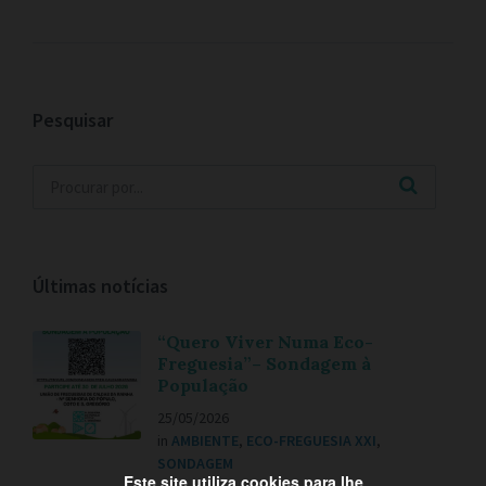
Pesquisar
Últimas notícias
“Quero Viver Numa Eco-
Freguesia”– Sondagem à
População
25/05/2026
in
AMBIENTE
,
ECO-FREGUESIA XXI
,
SONDAGEM
Este site utiliza cookies para lhe