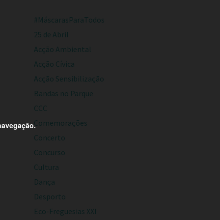
#MáscarasParaTodos
25 de Abril
Acção Ambiental
Acção Cívica
Acção Sensibilização
Bandas no Parque
CCC
Comemorações
 navegação.
Concerto
Concurso
Cultura
Dança
Desporto
Eco-Freguesias XXI