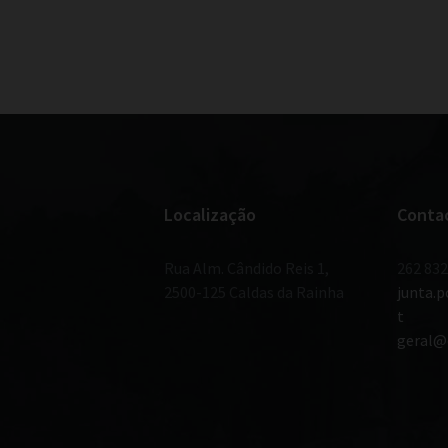
Localização
Conta
Rua Alm. Cândido Reis 1,
262 832
2500-125 Caldas da Rainha
junta.
t
geral@