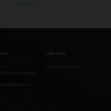
Workshop
ctos
Links úteis
 729
CM Caldas da Rainha
populo@mail.telepac.p
caldasdarainha.pt