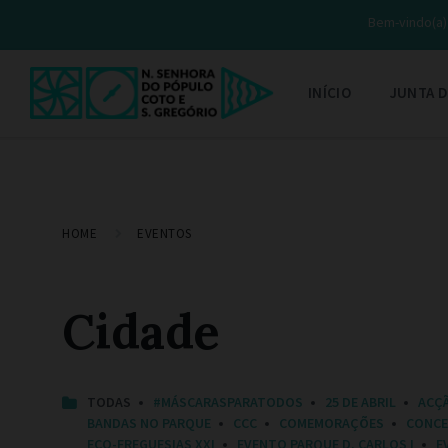
Bem-vindo(a) 
INÍCIO
JUNTA D
HOME
EVENTOS
Cidade
C
TODAS
#MÁSCARASPARATODOS
25 DE ABRIL
ACÇ
A
BANDAS NO PARQUE
CCC
COMEMORAÇÕES
CONC
T
ECO-FREGUESIAS XXI
EVENTO PARQUE D. CARLOS I
E