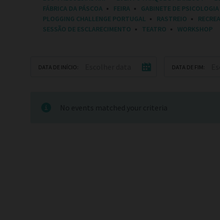
E
FÁBRICA DA PÁSCOA
FEIRA
GABINETE DE PSICOLOGIA
G
O
PLOGGING CHALLENGE PORTUGAL
RASTREIO
RECRE
R
SESSÃO DE ESCLARECIMENTO
TEATRO
WORKSHOP
I
E
S
:
DATA DE INÍCIO:
DATA DE FIM:
No events matched your criteria