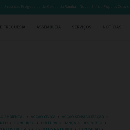
à União das Freguesias de Caldas da Rainha – Nossa Sr.ª do Pópulo, Coto 
E FREGUESIA
ASSEMBLEIA
SERVIÇOS
NOTÍCIAS
ÃO AMBIENTAL
ACÇÃO CÍVICA
ACÇÃO SENSIBILIZAÇÃO
ERTO
CONCURSO
CULTURA
DANÇA
DESPORTO
VENTOS DIGITAIS
EVENTOS NA CIDADE
EXPOSIÇÃO